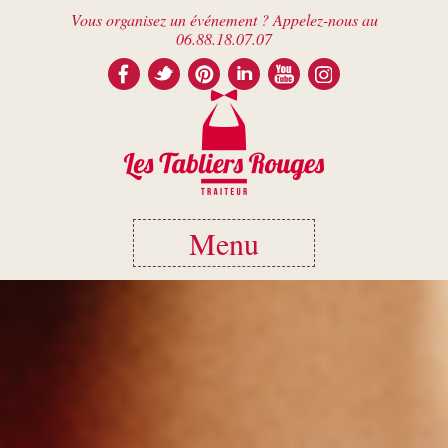
Vous organisez un événement ? Appelez-nous au
06.88.18.07.07
Menu